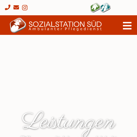
Sach­leis­­­tun­gen
Behand­lungs­pfle­ge
Verhinde­rung & Ent­
las­tung
Palliativ­ver­sor­gung
Leistungen