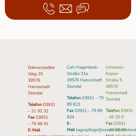
Carl-Hagenbeck-
Johannes-
Dahrenstedter
Straße 31a
Kepler-
Weg 25
39576 Hansestadt
Straße 5
39576
Stendal
39576
Hansestadt
Hansestadt
Stendal
Telefon
03931 – 79
Stendal
89 823
Telefon
03931
Fax
03931 – 79 89
Telefon
03931
– 21 92 32
834
– 49 20 0
Fax
03931
E-
Fax
03931
– 79 48 41
Mail
tagespflege@sozialstationstend
– 49 20 30
E-Mail