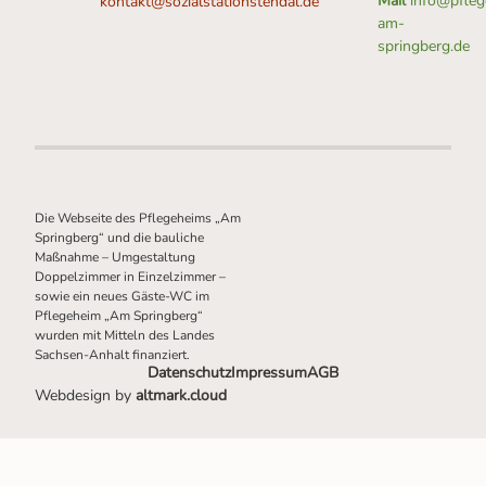
Mail
info@pfleg
kontakt@sozialstationstendal.de
am-
springberg.de
Die Webseite des Pflegeheims „Am
Springberg“ und die bauliche
Maßnahme – Umgestaltung
Doppelzimmer in Einzelzimmer –
sowie ein neues Gäste-WC im
Pflegeheim „Am Springberg“
wurden mit Mitteln des Landes
Sachsen-Anhalt finanziert.
Datenschutz
Impressum
AGB
Webdesign by
altmark.cloud