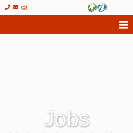
Sach­leis­­­tun­gen
Behand­lungs­pfle­ge
Verhinde­rung & Ent­
las­tung
Palliativ­ver­sor­gung
Jobs