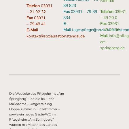
Stendal
89 823
Telefon
03931
Fax
03931 – 79 89
Telefon
03931
– 21 92 32
834
– 49 20 0
Fax
03931
E-
Fax
03931
– 79 48 41
Mail
tagespflege@sozialstationstend
– 49 20 30
E-Mail
Mail
info@pfleg
kontakt@sozialstationstendal.de
am-
springberg.de
Die Webseite des Pflegeheims „Am
Springberg“ und die bauliche
Maßnahme – Umgestaltung
Doppelzimmer in Einzelzimmer –
sowie ein neues Gäste-WC im
Pflegeheim „Am Springberg“
wurden mit Mitteln des Landes