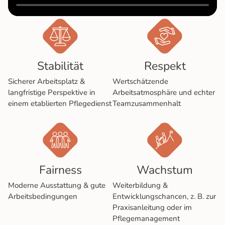
Sta­bi­li­tät
Respekt
Sicherer Arbeitsplatz &
Wertschätzende
langfristige Perspektive in
Arbeitsatmosphäre und echter
einem eta­blier­ten Pflege­dienst
Team­zu­sam­men­halt
Fairness
Wachs­tum
Moderne Ausstattung & gute
Weiterbildung &
Arbeits­be­ding­un­gen
Entwicklungschancen, z. B. zur
Praxis­anleitung oder im
Pflege­ma­nage­ment