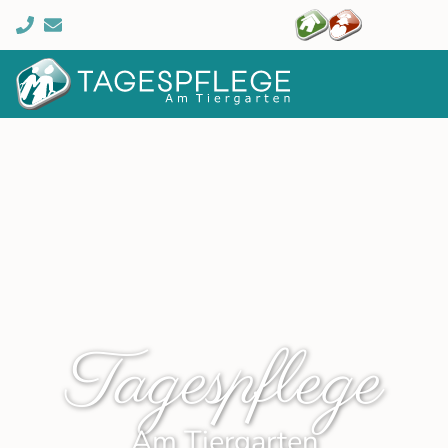
Sach­leis­­­tun­gen
Behand­lungs­pfle­ge
Verhinde­rung & Ent­
las­tung
Palliativ­ver­sor­gung
Tagespflege
Am Tiergarten