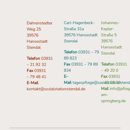
Carl-Hagenbeck-
Johannes-
Dahrenstedter
Straße 31a
Kepler-
Weg 25
39576 Hansestadt
Straße 5
39576
Stendal
39576
Hansestadt
Hansestadt
Stendal
Telefon
03931 – 79
Stendal
89 823
Telefon
03931
Fax
03931 – 79 89
Telefon
03931
– 21 92 32
834
– 49 20 0
Fax
03931
E-
Fax
03931
– 79 48 41
Mail
tagespflege@sozialstationstend
– 49 20 30
E-Mail
Mail
info@pfleg
kontakt@sozialstationstendal.de
am-
springberg.de